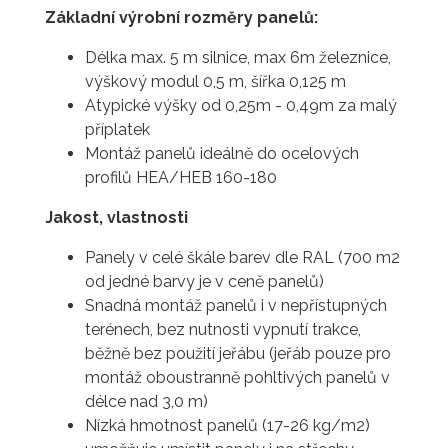
Základní výrobní rozměry panelů:
Délka max. 5 m silnice, max 6m železnice,
výškový modul 0,5 m, šířka 0,125 m
Atypické výšky od 0,25m - 0,49m za malý
příplatek
Montáž panelů ideálně do ocelových
profilů HEA/HEB 160-180
Jakost, vlastnosti
Panely v celé škále barev dle RAL (700 m2
od jedné barvy je v ceně panelů)
Snadná montáž panelů i v nepřístupných
terénech, bez nutnosti vypnutí trakce,
běžně bez použití jeřábu (jeřáb pouze pro
montáž oboustranně pohltivých panelů v
délce nad 3,0 m)
Nízká hmotnost panelů (17-26 kg/m2)