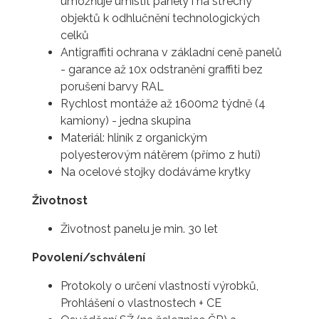
umožňuje umístit panely i na střechy
objektů k odhlučnění technologických
celků
Antigraffiti ochrana v základní ceně panelů
- garance až 10x odstranění graffiti bez
porušení barvy RAL
Rychlost montáže až 1600m2 týdně (4
kamiony) - jedna skupina
Materiál: hliník z organickým
polyesterovým nátěrem (přímo z hutí)
Na ocelové stojky dodáváme krytky
Životnost
Životnost panelu je min. 30 let
Povolení/schválení
Protokoly o určení vlastností výrobků,
Prohlášení o vlastnostech + CE