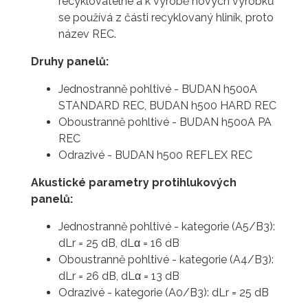
recyklovatelné a k výrobě nových výrobků
se používá z části recyklovaný hliník, proto
název REC.
Druhy panelů:
Jednostranně pohltivé - BUDAN h500A
STANDARD REC, BUDAN h500 HARD REC
Oboustranně pohltivé - BUDAN h500A PA
REC
Odrazivé - BUDAN h500 REFLEX REC
Akustické parametry protihlukových
panelů:
Jednostranně pohltivé - kategorie (A5/B3):
dLr = 25 dB, dLα = 16 dB
Oboustranně pohltivé - kategorie (A4/B3):
dLr = 26 dB, dLα = 13 dB
Odrazivé - kategorie (A0/B3): dLr = 25 dB