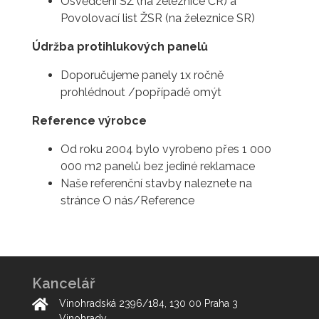
Osvědčení SŽ (na železnice ČR) a
Povolovací list ŽSR (na železnice SR)
Údržba protihlukových panelů
Doporučujeme panely 1x ročně
prohlédnout /popřípadě omýt
Reference výrobce
Od roku 2004 bylo vyrobeno přes 1 000
000 m2 panelů bez jediné reklamace
Naše referenční stavby naleznete na
stránce O nás/Reference
Kancelář
Vinohradská 2396/184, 130 00 Praha 3
Vinohrady