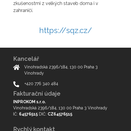
zkušenostmi z velkých staveb doma i v
zahraničí.
https://sqz.cz/
Kancelář
Vinohradská 2396/184, 130 00 Praha 3
Vinohrady
+420 776 340 484
Fakturační údaje
INPROKOM s.r.o.
Vinohradská 2396/184, 130 00 Praha 3 Vinohrady
IČ:
64576515
DIČ:
CZ64576515
Rychlý kontakt