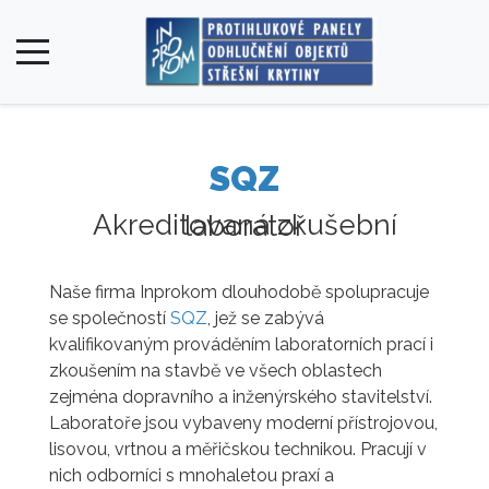
SQZ
Akreditovaná zkušební laboratoř
Naše firma Inprokom dlouhodobě spolupracuje
se společností
SQZ
, jež se zabývá
kvalifikovaným prováděním laboratorních prací i
zkoušením na stavbě ve všech oblastech
zejména dopravního a inženýrského stavitelství.
Laboratoře jsou vybaveny moderní přístrojovou,
lisovou, vrtnou a měřičskou technikou. Pracují v
nich odborníci s mnohaletou praxí a